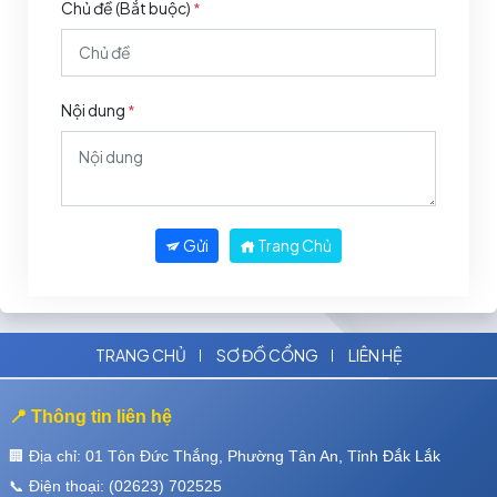
Chủ đề (Bắt buộc)
*
Nội dung
*
Gửi
Trang Chủ
TRANG CHỦ
SƠ ĐỒ CỔNG
LIÊN HỆ
📍 Thông tin liên hệ
🏢 Địa chỉ: 01 Tôn Đức Thắng, Phường Tân An, Tỉnh Đắk Lắk
📞 Điện thoại: (02623) 702525