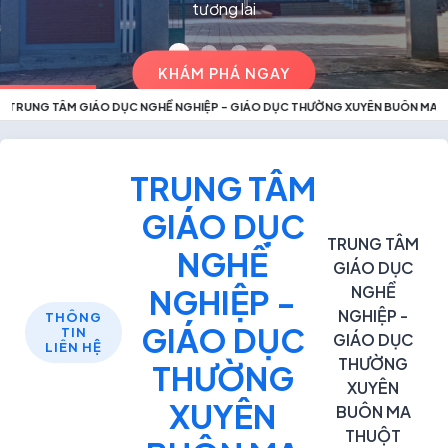
tương lai
KHÁM PHÁ NGAY
UNG TÂM GIÁO DỤC NGHỀ NGHIỆP - GIÁO DỤC THƯỜNG XUYÊN BUÔN MA THU
TRUNG TÂM
GIÁO DỤC
TRUNG TÂM
NGHỀ
GIÁO DỤC
NGHỀ
NGHIỆP -
NGHIỆP -
THÔNG
GIÁO DỤC
TIN
GIÁO DỤC
LIÊN HỆ
THƯỜNG
THƯỜNG
XUYÊN
XUYÊN
BUÔN MA
THUỘT