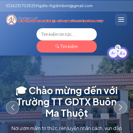
(02623) 702525
ttgdtx-ttgdnnbmt@gmail.com
🔍 Tìm kiếm
🎓 Chào mừng đến với
Trường TT GDTX Buôn
Ma Thuột
Previous
Next
Nơi ươm mầm tri thức, rèn luyện nhân cách, vun đắp