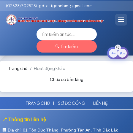
(02623) 702525
ttgdtx-ttgdnnbmt@gmail.com
🔍 Tìm kiếm
Trang chủ
Hoạt động khác
Chưa có bài đăng
TRANG CHỦ
SƠ ĐỒ CỔNG
LIÊN HỆ
📍 Thông tin liên hệ
🏢 Địa chỉ: 01 Tôn Đức Thắng, Phường Tân An, Tỉnh Đắk Lắk