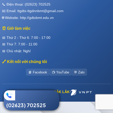
📞 Điện thoại: (02623) 702525
📧 Email: ttgdtx-ttgdnnbmt@gmail.com
🌐 Website: http://gdtxbmt.edu.vn
⏰ Giờ làm việc
📅 Thứ 2 - Thứ 6: 7:00 - 17:00
📅 Thứ 7: 7:00 - 11:00
📅 Chủ nhật: Nghỉ
🔗 Kết nối với chúng tôi
📘 Facebook
📺 YouTube
💬 Zalo
Thực hiện bởi
VNPT ĐẮK LẮK
(02623) 702525