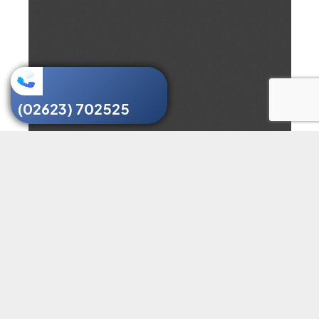
(02623) 702525
TRANG CHỦ
SƠ ĐỒ CỔNG
LIÊN HỆ
📍 Thông tin liên hệ
🏢 Địa chỉ: 01 Tôn Đức Thắng, Phường Tân An, Tỉnh Đắk Lắk
📞 Điện thoại: (02623) 702525