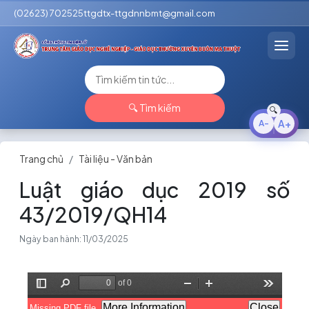
(02623) 702525
ttgdtx-ttgdnnbmt@gmail.com
🔍 Tìm kiếm
Trang chủ
Tài liệu - Văn bản
Luật giáo dục 2019 số
43/2019/QH14
Ngày ban hành: 11/03/2025